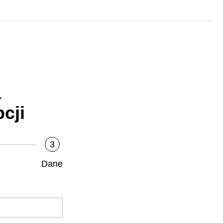
a
cji
3
Dane