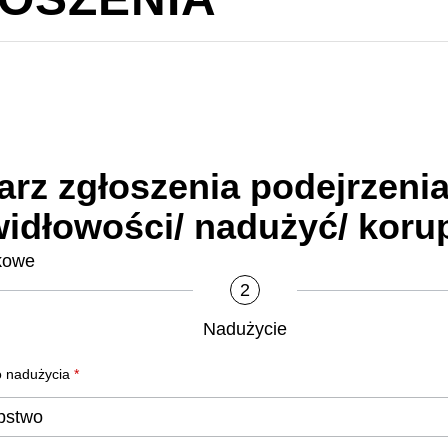
rz zgłoszenia podejrzeni
idłowości/ nadużyć/ korup
kowe
2
Nadużycie
o nadużycia
*