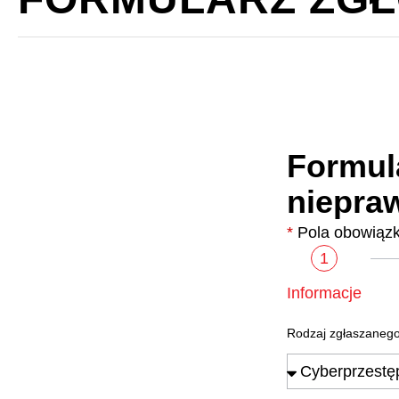
Formula
niepraw
*
Pola obowiąz
1
Informacje
Rodzaj zgłaszaneg