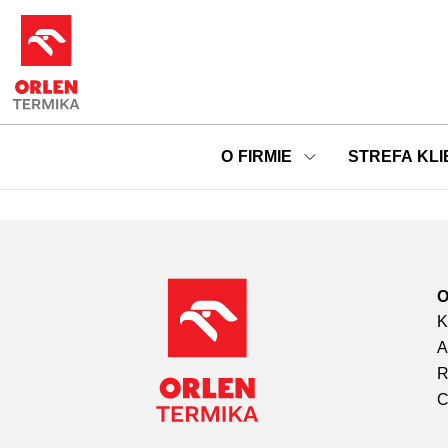
O FIRMIE
STREFA KLI
O
K
A
C