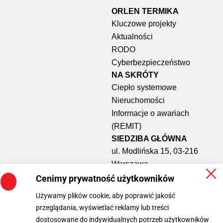
ORLEN TERMIKA
Kluczowe projekty
Aktualności
RODO
Cyberbezpieczeństwo
NA SKRÓTY​
Ciepło systemowe
Nieruchomości
Informacje o awariach
(REMIT)
SIEDZIBA GŁÓWNA
ul. Modlińska 15, 03-216
Warszawa
info@termika.orlen.pl
Cenimy prywatność użytkowników
pon – pt: 7:00-15:00
Używamy plików cookie, aby poprawić jakość
tel. +48 225874619
przeglądania, wyświetlać reklamy lub treści
e-doręczenia: AE:PL-72704-
dostosowane do indywidualnych potrzeb użytkowników